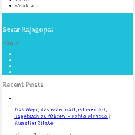
Webdesign
Sekar Rajagopal
Künstler
Recent Posts
Das Werk, das man malt, ist eine Art,
Tagebuch zu führen. – Pablo Picasso |
Künstler Zitate