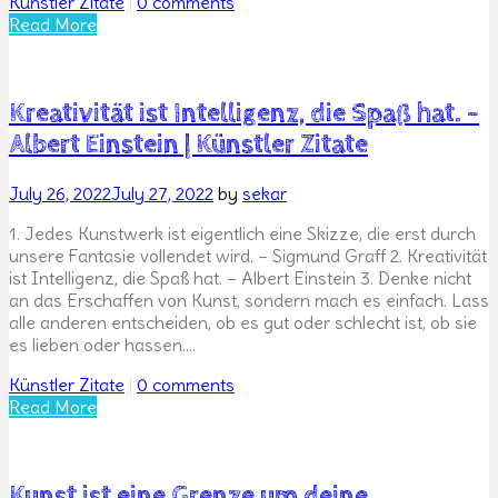
Categories
Künstler Zitate
|
0 comments
Read More
Kreativität ist Intelligenz, die Spaß hat. –
Albert Einstein | Künstler Zitate
Posted
July 26, 2022
July 27, 2022
by
sekar
on
1. Jedes Kunstwerk ist eigentlich eine Skizze, die erst durch
unsere Fantasie vollendet wird. – Sigmund Graff 2. Kreativität
ist Intelligenz, die Spaß hat. – Albert Einstein 3. Denke nicht
an das Erschaffen von Kunst, sondern mach es einfach. Lass
alle anderen entscheiden, ob es gut oder schlecht ist, ob sie
es lieben oder hassen….
Categories
Künstler Zitate
|
0 comments
Read More
Kunst ist eine Grenze um deine