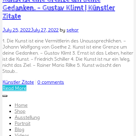
Gedanken. – Gustav Klimt | Künstler
Zitate
Posted
July 25, 2022
July 27, 2022
by
sekar
on
1. Die Kunst ist eine Vermittlerin des Unaussprechlichen. –
Johann Wolfgang von Goethe 2. Kunst ist eine Grenze um
deine Gedanken. – Gustav Klimt 3. Ernst ist das Leben, heiter
ist die Kunst. – Friedrich Schiller 4. Die Kunst ist nur ein Weg,
nicht das Ziel. – Rainer Maria Rilke 5. Kunst wäscht den
Staub…
Categories
Künstler Zitate
|
0 comments
Read More
Home
Shop
Ausstellung
Portrait
Blog
Videos