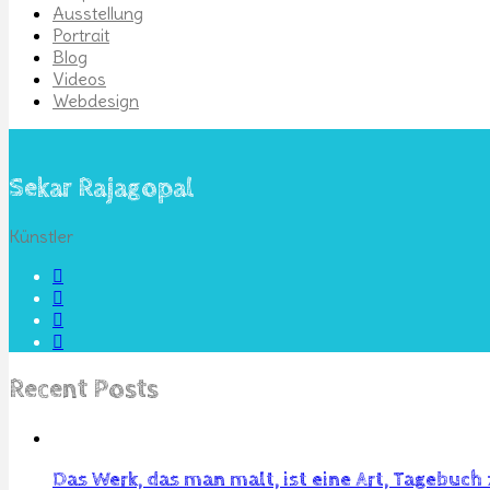
Ausstellung
Portrait
Blog
Videos
Webdesign
Sekar Rajagopal
Künstler
Recent Posts
Das Werk, das man malt, ist eine Art, Tagebuch 