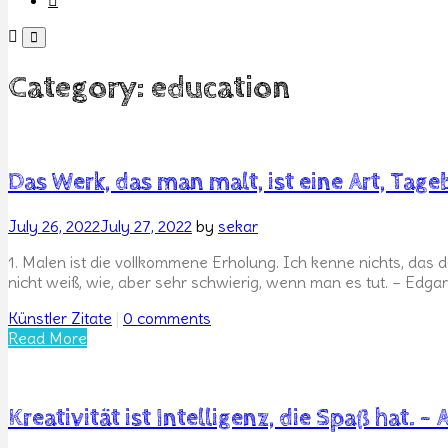
Category:
education
Das Werk, das man malt, ist eine Art, Tageb
Posted
July 26, 2022
July 27, 2022
by
sekar
on
1. Malen ist die vollkommene Erholung. Ich kenne nichts, das 
nicht weiß, wie, aber sehr schwierig, wenn man es tut. – Edga
Categories
Künstler Zitate
|
0 comments
Read More
Kreativität ist Intelligenz, die Spaß hat. – 