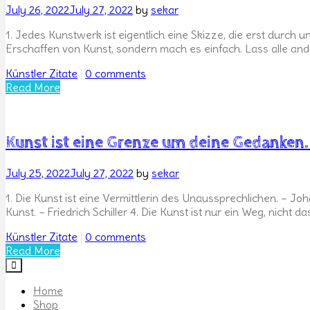
Posted
July 26, 2022
July 27, 2022
by
sekar
on
1. Jedes Kunstwerk ist eigentlich eine Skizze, die erst durch un
Erschaffen von Kunst, sondern mach es einfach. Lass alle ande
Categories
Künstler Zitate
|
0 comments
Read More
Kunst ist eine Grenze um deine Gedanken. 
Posted
July 25, 2022
July 27, 2022
by
sekar
on
1. Die Kunst ist eine Vermittlerin des Unaussprechlichen. – Jo
Kunst. – Friedrich Schiller 4. Die Kunst ist nur ein Weg, nicht 
Categories
Künstler Zitate
|
0 comments
Read More
Home
Shop