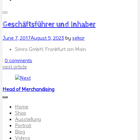
Geschäftsführer und Inhaber
Posted
June 7, 2017
August 5, 2023
by
sekar
on
Simra GmbH, Frankfurt am Main
Categories
|
0 comments
Post
next article
navigation
Head of Merchandising
Home
Shop
Ausstellung
Portrait
Blog
Videos