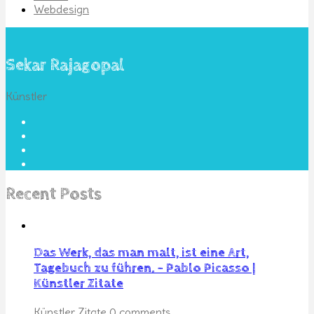
Webdesign
Sekar Rajagopal
Künstler
Recent Posts
Das Werk, das man malt, ist eine Art,
Tagebuch zu führen. – Pablo Picasso |
Künstler Zitate
Künstler Zitate
0 comments